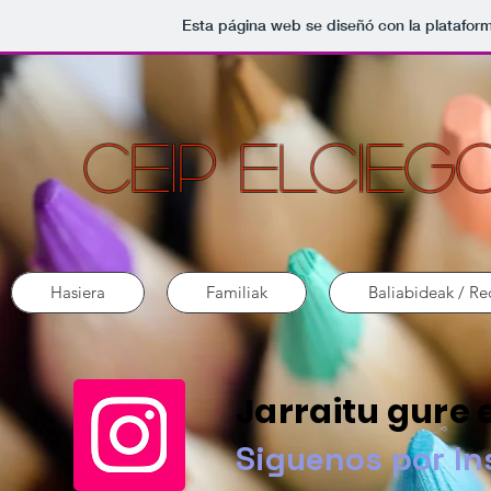
Esta página web se diseñó con la platafor
CEIP ELCIEG
Hasiera
Familiak
Baliabideak / Re
Jarraitu gure 
Siguenos por I