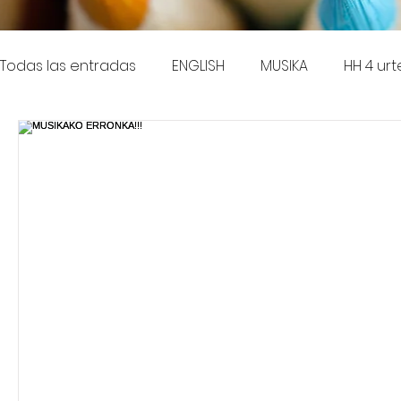
Todas las entradas
ENGLISH
MUSIKA
HH 4 urt
LH 1.maila
HIPI
LH 3.maila
Gela egonkorr
LH 5.maila