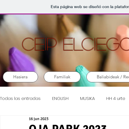
Esta página web se diseñó con la plataf
CEIP ELCIEG
Hasiera
Familiak
Baliabideak / Re
Todas las entradas
ENGLISH
MUSIKA
HH 4 urte
16 jun 2023
LH 1.maila
HIPI
LH 3.maila
Gela egonkorra